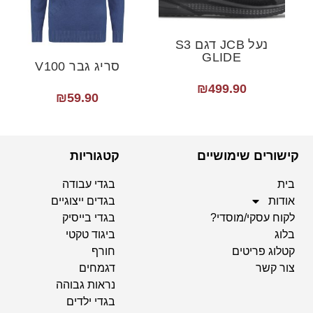
נעל JCB דגם S3
GLIDE
סריג גבר V100
₪
499.90
₪
59.90
קישורים שימושיים
קטגוריות
בית
בגדי עבודה
אודות
בגדים ייצוגיים
לקוח עסקי/מוסדי?
בגדי בייסיק
בלוג
ביגוד טקטי
קטלוג פריטים
חורף
צור קשר
דגמחים
נראות גבוהה
בגדי ילדים