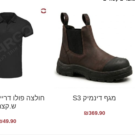
מגף דינמיק S3
חולצה פולו דריי
ש.קצר
₪
369.90
₪
49.90