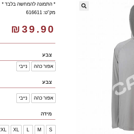
* התמונה להמחשה בלבד *
מק"ט: 616611
🔍
₪
39.90
צבע
אפור כהה
נייבי
צבע
אפור כהה
נייבי
מידה
2XL
XL
L
M
S