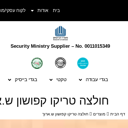
בית
אודות
לקוח עסקי/מו
Security Ministry Supplier – No. 0011015349
בגדי עבודה
טקטי
בגדי בייסיק
חולצה טריקו קפושון ש.א
דף הבית
מוצרים
חולצה טריקו קפושון ש.ארוך