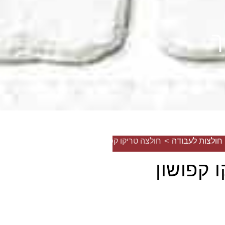
ך
חולצות לעבודה
>
חולצה טריקו קפושון ש.ארוך
 קפושון