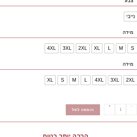
צבע
נייבי
מידה
4XL
3XL
2XL
XL
L
M
S
מידה
XL
S
M
L
4XL
3XL
2XL
+
-
הוספה לסל
הרבה יותר בטוח