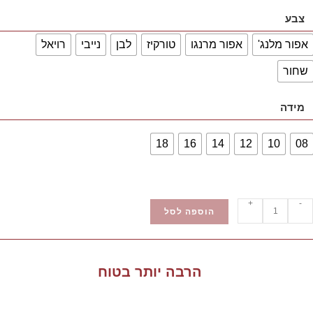
צבע
אפור מלנג'
אפור מרנגו
טורקיז
לבן
נייבי
רויאל
שחור
מידה
18
16
14
12
10
08
+
-
הוספה לסל
הרבה יותר בטוח