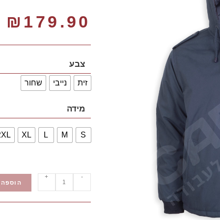
₪
179.90
צבע
זית
נייבי
שחור
מידה
2XL
XL
L
M
S
+
-
הוספה 