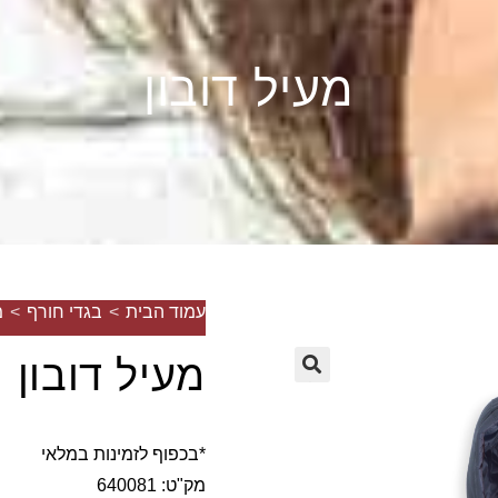
מעיל דובון
עמוד הבית
>
בגדי חורף
>
מ
מעיל דובון
🔍
*בכפוף לזמינות במלאי
מק"ט: 640081