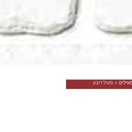
עילים
>
מעיל דובון