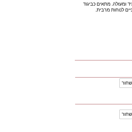
ם. בד עמיד ומעולה. מתאים כביגוד
ים לנוחות מרבית.
חור
חור