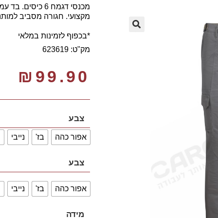
מכנסי דגמח 6 כיסי
מקצועי. חגורה מסביב למותני
🔍
*בכפוף לזמינות במלאי
מק"ט: 623619
₪
99.90
צבע
אפור כהה
בז'
נייבי
ש
צבע
אפור כהה
בז'
נייבי
ש
מידה