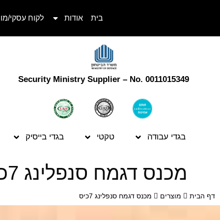
בית
אודות
לקוח עסקי/מו
Security Ministry Supplier – No. 0011015349
בגדי עבודה
טקטי
בגדי בייסיק
מכנס דגמח סנפלינג 7כיס
דף הבית
מוצרים
מכנס דגמח סנפלינג 7כיס