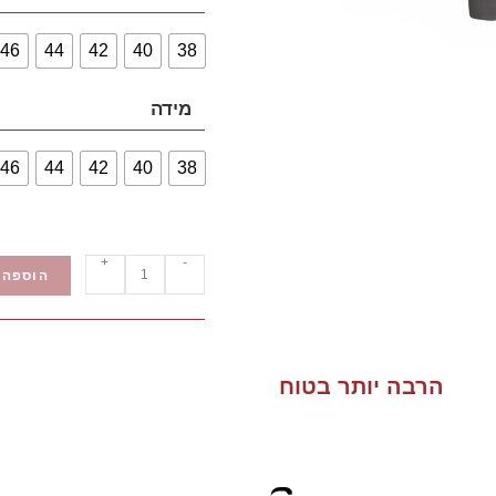
46
44
42
40
38
מידה
46
44
42
40
38
+
-
הוספה 
הרבה יותר בטוח