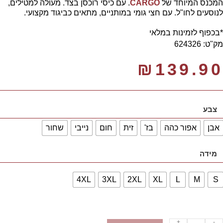
המכנס המיוחד של
CARGO
. עם כיסי רוכסן בצד. מעולה למטילים,
לנוסעים לחו"ל. עם חצי גומי במותניים, מתאים כביגוד מקצועי.
*בכפוף לזמינות במלאי
מק"ט: 624326
₪
139.90
צבע
אבן
אפור כהה
בז'
זית
חום
נייבי
שחור
מידה
4XL
3XL
2XL
XL
L
M
S
+
-