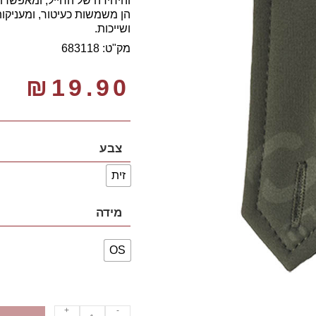
והיחידה של החייל, ומאפשרות
הן משמשות כעיטור, ומעניקות
ושייכות.
מק"ט: 683118
₪
19.90
צבע
זית
מידה
OS
+
-