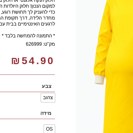
חלוק הנקה אלגנטי או חלוק ב
למקום הנכון! חלוק היולדות 
כדי להעניק לך תחושת רוגע, 
מחדר הלידה, דרך תקופת הה
לרגעים האינטימיים בבית עם
* התמונה להמחשה בלבד *
מק"ט: 626999
₪
54.90
צבע
צהוב
מידה
OS