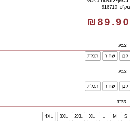
*בכפוף לזמינות במלאי
מק"ט: 616710
₪
89.90
צבע
לבן
שחור
תכלת
צבע
לבן
שחור
תכלת
מידה
4XL
3XL
2XL
XL
L
M
S