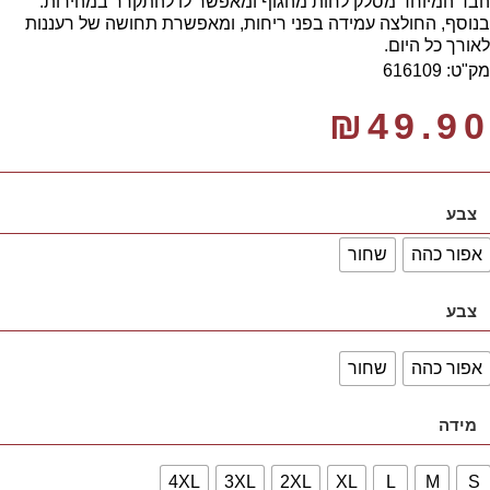
הבד המיוחד מסלק לחות מהגוף ומאפשר לו להתקרר במהירות.
בנוסף, החולצה עמידה בפני ריחות, ומאפשרת תחושה של רעננות
לאורך כל היום.
מק"ט: 616109
₪
49.90
צבע
אפור כהה
שחור
צבע
אפור כהה
שחור
מידה
4XL
3XL
2XL
XL
L
M
S