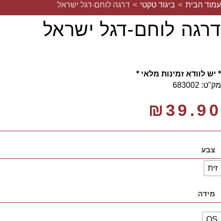
עמוד הבית
>
ביגוד טקטי
>
דרגה לוחם-דגל ישראל
דרגה לוחם-דגל ישראל
* יש לוודא זמינות מלאי *
מק"ט: 683002
₪
39.90
צבע
זית
מידה
OS