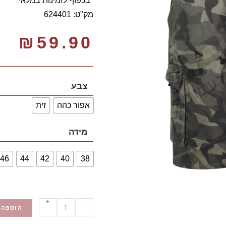
*בכפוף לזמינות במלאי
מק"ט: 624401
₪
59.90
צבע
אפור כהה
זית
מידה
46
44
42
40
38
+
-
הוספה 