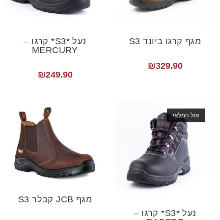
מגף קרגו ביונד S3
נעל *S3* קרגו –
MERCURY
₪
329.90
₪
249.90
אזל המלאי
מגף JCB קבלר S3
נעל *S3* קרגו –