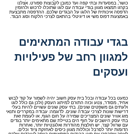
כושר, במסעדות ובתי קפה ועד כמובן לקבוצות ספורט. אצלנו
בקרגו תמצאו מגוון בגדי עבודה עם לוגו שתוכלו לרכוש ולהזמין
הדפסה איכותית של הלוגו על הבגדים שלכם. ההדפסה מתבצעת
באמצעות דפוס משי או דיגיטלי בהתאם לצרכי הלקוח וסוג הבגד.
בגדי עבודה המתאימים
למגוון רחב של פעילויות
ועסקים
כמעט בכל עבודה ובכל בית עסק חשוב יהיה לשמור על קוד לבוש
אחיד, מסודר, צנוע וכזה התורם למיתוג העסק (ולכן גם כולל לוגו
ולעתים גם משפטים שונים). בתי עסק שונים עשויים להיות בעלי
דרישות שונות לצרכי עבודה שונים. לדוגמה: עבודה במקררים ותנאי
מזג אוויר שונים המצריכים שמירה על חום הגוף, או לעומת זאת
בתי עסק היושבים על חוף הים בטיילת שם מתאימים יותר בגדים
עם שרוול קצר. יש חולצות מהודרות ואלגנטיות יותר, ואחרות
הדומות יותר לסרבל וכוללות מגוון כיסים לאחזקת ציוד וכלים.
לאחר שתבחרו את סוגי הבגדים המתאימים ביותר לעובדים שלכם