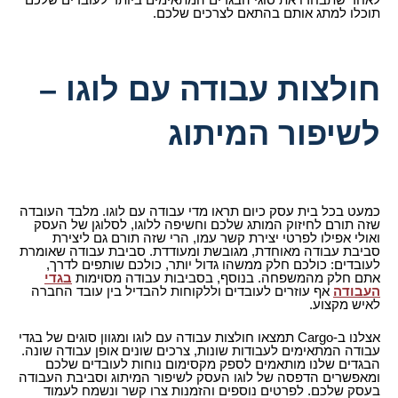
תוכלו למתג אותם בהתאם לצרכים שלכם.
חולצות עבודה עם לוגו –
לשיפור המיתוג
כמעט בכל בית עסק כיום תראו מדי עבודה עם לוגו. מלבד העובדה
שזה תורם לחיזוק המותג שלכם וחשיפה ללוגו, לסלוגן של העסק
ואולי אפילו לפרטי יצירת קשר עמו, הרי שזה תורם גם ליצירת
סביבת עבודה מאוחדת, מגובשת ומעודדת. סביבת עבודה שאומרת
לעובדים: כולכם חלק ממשהו גדול יותר, כולכם שותפים לדרך,
אתם חלק מהמשפחה. בנוסף, בסביבות עבודה מסוימות
בגדי
העבודה
אף עוזרים לעובדים וללקוחות להבדיל בין עובד החברה
לאיש מקצוע.
אצלנו ב-Cargo תמצאו חולצות עבודה עם לוגו ומגוון סוגים של בגדי
עבודה המתאימים לעבודות שונות, צרכים שונים אופן עבודה שונה.
הבגדים שלנו מותאמים לספק מקסימום נוחות לעובדים שלכם
ומאפשרים הדפסה של לוגו העסק לשיפור המיתוג וסביבת העבודה
בעסק שלכם. לפרטים נוספים והזמנות צרו קשר ונשמח לעמוד